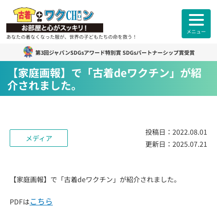
メニュー
あなたの着なくなった服が、世界の子どもたちの命を救う！
第3回ジャパンSDGsアワード特別賞 SDGsパートナーシップ賞受賞
古着deワクチン
について
【家庭画報】で「古着deワクチン」が紹
介されました。
各拠点紹介
カンボジアスタッフ紹介
投稿日：
2022.08.01
メディア
更新日：
2025.07.21
古着deワクチンセンター紹介
よくあるご質問
ご利用者様
のお声
【家庭画報】で「古着deワクチン」が紹介されました。
こちら
PDFは
お知らせ
活動報告