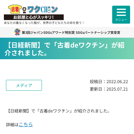
メニュー
あなたの着なくなった服が、世界の子どもたちの命を救う！
第3回ジャパンSDGsアワード特別賞 SDGsパートナーシップ賞受賞
古着deワクチン
について
【日経新聞】で「古着deワクチン」が紹
介されました。
各拠点紹介
カンボジアスタッフ紹介
投稿日：
2022.06.22
メディア
更新日：
2025.07.21
古着deワクチンセンター紹介
よくあるご質問
ご利用者様
のお声
【日経新聞】で「古着deワクチン」が紹介されました。
こちら
詳細は
お知らせ
活動報告