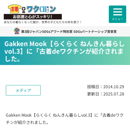
メニュー
あなたの着なくなった服が、世界の子どもたちの命を救う！
第3回ジャパンSDGsアワード特別賞 SDGsパートナーシップ賞受賞
古着deワクチン
について
Gakken Mook【らくらく ねんきん暮らし
vol.3】に「古着deワクチンが紹介されま
各拠点紹介
した。
カンボジアスタッフ紹介
投稿日：
2014.10.29
古着deワクチンセンター紹介
メディア
更新日：
2025.07.28
よくあるご質問
ご利用者様
のお声
Gakken Mook【らくらく ねんきん暮らしvol.3】に「古着deワク
チンが紹介されました。
お知らせ
活動報告