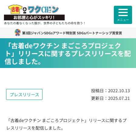
メニュー
あなたの着なくなった服が、世界の子どもたちの命を救う！
第3回ジャパンSDGsアワード特別賞 SDGsパートナーシップ賞受賞
古着deワクチン
について
「古着deワクチン まごころプロジェク
ト」リリースに関するプレスリリースを配
各拠点紹介
信しました。
カンボジアスタッフ紹介
投稿日：
2022.10.13
古着deワクチンセンター紹介
プレスリリース
更新日：
2025.07.21
よくあるご質問
ご利用者様
のお声
「古着deワクチン まごころプロジェクト」リリースに関するプ
レスリリースを配信しました。
お知らせ
活動報告