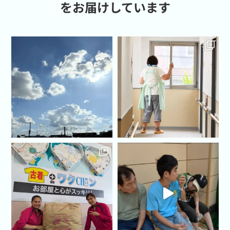
をお届けしています
求めになる場合は、ブラウザのクッキー設定を有効にし
てください。
弊社サイトでは、サイトのユーザービリティーの向上に
役立てるためのアクセスログの収集と、お客様がサイト
を再度訪れたときに個人情報入力の手間が省け、一層便
利に利用していただくために、このクッキーを利用して
いるページがあります。
8.その他インターネット上のプライバシーに関する確認
事項
(1)掲示板など、誰もがアクセスできるインターネット
上で自発的に個人情報を開示した場合、その情報は他の
利用者によって収集され使用される可能性があることに
留意してください。メールアドレスを公開すれば、そこ
に掲示された情報をもとに、望ましくないメッセージを
受け取ることがあります。お客様には自己の責任におい
て情報を発信することを認識していただく必要がありま
す。
(2)当ウェブサイトを通じてアクセスできる第三者のサ
イト及びサービス、又は懸賞や販売促進活動などを通し
て個人情報を収集している企業等は、当社とは独立した
個々のプライバシーに関しての規約やデータの収集規約
を定めています。当社は、これらの独立した第三者の規