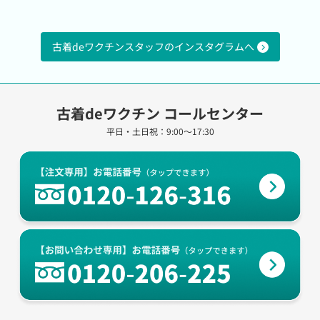
い。その際にはご本人であることを確認させていただき
ますので、ご了承ください。
日本リユースシステム株式会社 個人情報保護管理者
古着deワクチンスタッフのインスタグラムへ
山田正人
〒141-0022
東京都品川区東五反田1-7-11 AIOS五反田アネックス
307
古着deワクチン コールセンター
メールでのお問い合わせはこちらから
平日・土日祝：9:00～17:30
toiawase@tokutoku-shop.jp
個人情報保護方針に関するお問い合せ先
日本リユースシステム株式会社 個人情報保護管理者
山田正人
〒141-0022
東京都品川区東五反田1-7-11 AIOS五反田アネックス
307
メールでのお問い合わせはこちらから
toiawase@tokutoku-shop.jp