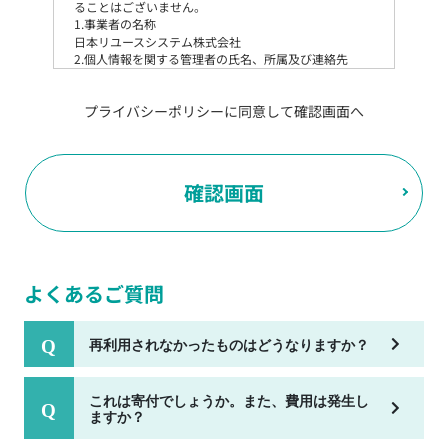
ることはございません。
1.事業者の名称
日本リユースシステム株式会社
2.個人情報を関する管理者の氏名、所属及び連絡先
管理者名：個人情報保護管理者 山田正人
役職名：日本リユースシステム株式会社 代表取締役
プライバシーポリシーに同意して確認画面へ
連絡先：toiawase@tokutoku-shop.jp
3.個人情報の利用目的
当社は、お客様から収集させていただいた個人情報、ご
注文情報（お客様の注文履歴に関する情報を含む）を、
本サービスを提供する目的の他に、以下の各号に定める
目的のために利用することがあります。本サービスの提
供または以下に定める目的以外に、当社はお客様の個人
情報利用することはありません。
(1)お客様に対して、当社の商品やサービスをご紹介す
よくあるご質問
る場合
(2)当社において、お客様に代行してご注文手続き、ご
注文内容の確認、変更手続きを行う場合
再利用されなかったものはどうなりますか？
(3)お客様からのお問い合わせに対して回答を行う場合
(4)お客様に対して、当社のサービスに対するご意見や
これは寄付でしょうか。また、費用は発生し
ご感想のご提供をお願いするため
ますか？
(5)当社がお客様に別途連絡の上、個別にご了解をいた
だいた目的に利用するため