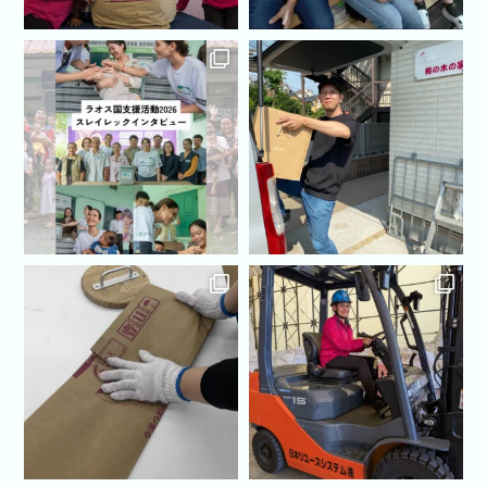
約や活動に対していかなる義務や責任も負いません。
9.個人情報の取扱いの変更及び通知
当社は、本個人情報の取扱いについての内容を、当社の
営業上の必要性、新法令の施行、既存法令の改正その他
の事情により、事前の予告なく変更することがありま
す。変更した場合は、本ウェブサイトに掲示し、お知ら
せします。 ご利用の際には本ページの最新の内容をご
確認ください。
個人情報、保有個人データ等の取扱いに関するご要望・
ご質問等は、下記連絡先までお問い合せください。
日本リユースシステム株式会社
個人情報保護管理者 山田正人
〒141-0022
東京都品川区東五反田1-7-11 AIOS五反田アネックス
307
メールでのお問い合わせはこちらから
toiawase@tokutoku-shop.jp
10.個人情報の管理者及び開示・訂正・削除
会員様の個人情報の管理者の所属、連絡先及び、会員様
がご自身の個人情報について開示・訂正・削除を希望さ
れる場合の連絡先を下記に示します。 開示・訂正・削
除を希望される場合は、電話、Eメールでご連絡くださ