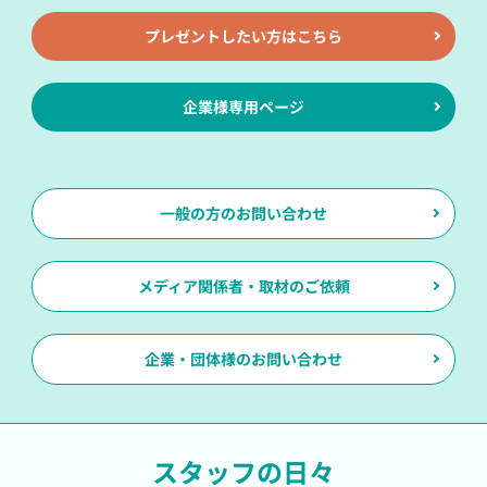
(1)提供について本人の同意がある場合
プレゼントしたい方はこちら
(2)官公庁等の公的機関から法令に基づき開示を求めら
れた場合
(3)本サイトの運営に関する業務提携先に対して個人情
企業様専用ページ
報を開示する場合。ただし、この場合に開示する情報は
必要な範囲のみに限定し、開示先に対して契約等により
個人情報の管理を義務付けます。
7.クッキーに関して
クッキーとは、お客様についての情報を含むお客様のハ
一般の方のお問い合わせ
ードドライブに蓄えられる1つのデータです。クッキー
の使用は、弊社のサイト上では決して個人特定情報にリ
ンクされません。お客様がクッキーを拒否する場合でも
当サイトを使用することができます。
メディア関係者・取材のご依頼
当サイトは、商品詳細ページ、ショッピングカートでク
ッキーを使用しています。クッキーを拒否した場合はシ
ョッピングカートが作動しません。当店は不要な情報収
企業・団体様のお問い合わせ
集目的でクッキーを利用することはありません。（当店
に限らず）カート形式でお求めになる場合は、ブラウザ
のクッキー設定を有効にされておかれることをお薦めし
ます。
スタッフの日々
カート・お客様自身の購入履歴の表示以外の目的でクッ
キーを利用することはありませんので、カート形式でお