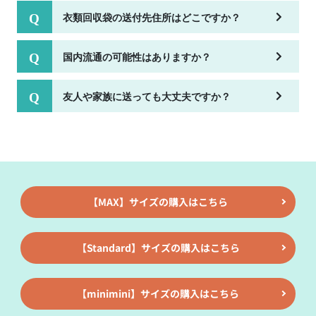
(6)お客様の属性（年齢、住所など）ごとに分類された
衣類回収袋の送付先住所はどこですか？
統計的資料を作成するため
(7)お客様それぞれの嗜好に適合した情報発信やサービ
国内流通の可能性はありますか？
スを提供、表示するため
4.個人情報の安全管理について
当社は個人情報の正確性及び安全性を確保する為、個人
友人や家族に送っても大丈夫ですか？
情報へのアクセス管理、持ち出し手段の制限、不正アク
セスおよび、漏洩、紛失、破壊、改ざんなどに対して
は、合理的な安全対策を講じるとともに、万一、漏洩等
個人情報に関する事故が発生した場合には、再発防止策
を含む適切な対策を速やかに講じます。
5.個人情報の預託について
当社は、明示した利用目的の達成の為に必要な範囲で業
務を預託する場合があります。その場合は、業務委託先
【MAX】サイズの購入はこちら
の適切な管理及び監督を行います。
（業務委託先とは、運送業者、ダイレクトメールの発送
のための印刷会社、商品代金未払いの場合の回収委託会
【Standard】サイズの購入はこちら
社等。）
6.情報の第三者への開示
当社は、個人情報を本人の許可無く他の事業者や個人な
【minimini】サイズの購入はこちら
どの第三者に提供および公開することはありません。た
だし、以下に該当する場合はその限りではありません。