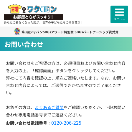
メニュー
あなたの着なくなった服が、世界の子どもたちの命を救う！
第3回ジャパンSDGsアワード特別賞 SDGsパートナーシップ賞受賞
古着deワクチン
について
お問い合わせ
各拠点紹介
お問い合わせをご希望の方は、必須項目およびお問い合わせ内容
を入力の上、「確認画面」ボタンをクリックしてください。
カンボジアスタッフ紹介
弊社にて内容を確認の上、順次ご連絡いたします。なお、お問い
合わせ内容によっては、ご返信できかねますのでご了承くださ
古着deワクチンセンター紹介
い。
よくあるご質問
お急ぎの方は、
ご利用者様
よくあるご質問
のお声
をご確認いただくか、下記お問い
合わせ専用電話番号までご連絡ください。
0120-206-225
お問い合わせ電話番号：
お知らせ
活動報告