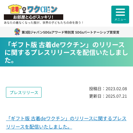
メニュー
あなたの着なくなった服が、世界の子どもたちの命を救う！
第3回ジャパンSDGsアワード特別賞 SDGsパートナーシップ賞受賞
古着deワクチン
について
「ギフト版 古着deワクチン」のリリース
に関するプレスリリースを配信いたしまし
各拠点紹介
た。
カンボジアスタッフ紹介
投稿日：
2023.02.08
古着deワクチンセンター紹介
プレスリリース
更新日：
2025.07.21
よくあるご質問
ご利用者様
のお声
「ギフト版 古着deワクチン」のリリースに関するプレス
リリースを配信いたしました。
お知らせ
活動報告