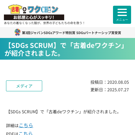
メニュー
あなたの着なくなった服が、世界の子どもたちの命を救う！
第3回ジャパンSDGsアワード特別賞 SDGsパートナーシップ賞受賞
古着deワクチン
について
【SDGs SCRUM】で「古着deワクチン」
が紹介されました。
各拠点紹介
カンボジアスタッフ紹介
投稿日：
2020.08.05
メディア
更新日：
2025.07.27
古着deワクチンセンター紹介
よくあるご質問
ご利用者様
のお声
【SDGs SCRUM】で「古着deワクチン」が紹介されました。
こちら
詳細は
お知らせ
活動報告
こちら
PDFは