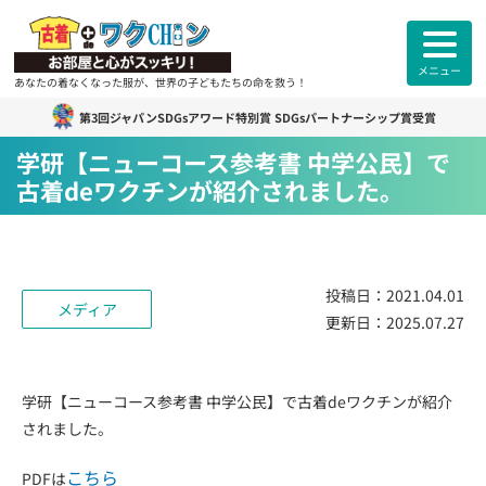
メニュー
あなたの着なくなった服が、世界の子どもたちの命を救う！
第3回ジャパンSDGsアワード特別賞 SDGsパートナーシップ賞受賞
古着deワクチン
について
学研【ニューコース参考書 中学公民】で
古着deワクチンが紹介されました。
各拠点紹介
カンボジアスタッフ紹介
投稿日：
2021.04.01
メディア
更新日：
2025.07.27
古着deワクチンセンター紹介
よくあるご質問
ご利用者様
のお声
学研【ニューコース参考書 中学公民】で古着deワクチンが紹介
されました。
お知らせ
活動報告
こちら
PDFは