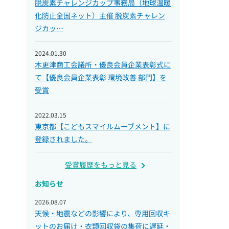
脱炭素チャレンジカップ事務局（地球温暖
化防止全国ネット）主催 脱炭素チャレン
ジカッ…
2024.01.30
木更津商工会議所・優良会員企業表彰式に
て【優良会員企業表彰 環境改善 部門】を
受賞
2022.03.15
東京都【こどもスマイルムーブメント】に
登録されました。
受賞履歴をもっと見る
お知らせ
2026.08.07
天候・地震などの影響により、専用回収キ
ットのお届け・衣類回収袋の集荷に遅延・