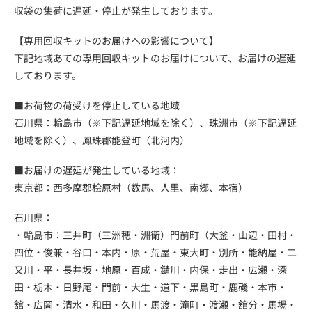
収袋の集荷に遅延・停止が発生しております。
【専用回収キットのお届けへの影響について】
下記地域あての専用回収キットのお届けについて、お届けの遅延
しております。
企業・団体様へのご案内
■お荷物の荷受けを停止している地域
石川県：輪島市（※下記遅延地域を除く）、珠洲市（※下記遅延
取材のご依頼
地域を除く）、鳳珠郡能登町（北河内）
■お届けの遅延が発生している地域：
東京都：西多摩郡桧原村（数馬、人里、南郷、本宿）
石川県：
・輪島市：三井町（三洲穂・洲衛）門前町（大釜・山辺・田村・
四位・俊兼・谷口・本内・原・荒屋・東大町・別所・能納屋・二
又川・平・長井坂・地原・百成・鑓川・内保・走出・広瀬・深
田・栃木・日野尾・門前・大生・道下・黒島町・鹿磯・本市・
舘・広岡・清水・和田・久川・馬渡・滝町・渡瀬・舘分・馬場・