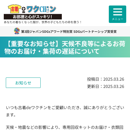
メニュー
あなたの着なくなった服が、世界の子どもたちの命を救う！
第3回ジャパンSDGsアワード特別賞 SDGsパートナーシップ賞受賞
古着deワクチン
について
【重要なお知らせ】天候不良等によるお荷
物のお届け・集荷の遅延について
各拠点紹介
カンボジアスタッフ紹介
投稿日：
2025.03.26
お知らせ
更新日：
2025.03.26
古着deワクチンセンター紹介
よくあるご質問
ご利用者様
のお声
いつも古着deワクチンをご愛顧いただき、誠にありがとうござい
ます。
お知らせ
活動報告
天候・地震などの影響により、専用回収キットのお届け・衣類回