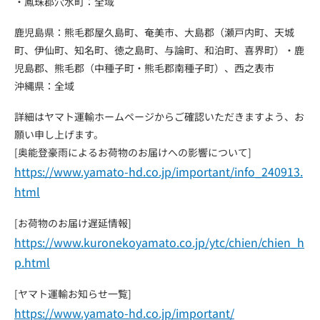
・鳳珠郡穴水町：全域
鹿児島県：熊毛郡屋久島町、奄美市、大島郡（瀬戸内町、天城
町、伊仙町、知名町、徳之島町、与論町、和泊町、喜界町）・鹿
児島郡、熊毛郡（中種子町・熊毛郡南種子町）、西之表市
沖縄県：全域
詳細はヤマト運輸ホームページからご確認いただきますよう、お
願い申し上げます。
[奥能登豪雨によるお荷物のお届けへの影響について]
https://www.yamato-hd.co.jp/important/info_240913.
html
[お荷物のお届け遅延情報]
https://www.kuronekoyamato.co.jp/ytc/chien/chien_h
p.html
[ヤマト運輸お知らせ一覧]
https://www.yamato-hd.co.jp/important/