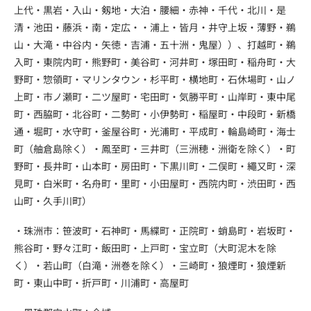
上代・黒岩・入山・剱地・大泊・腰細・赤神・千代・北川・是
清・池田・藤浜・南・定広・・浦上・皆月・井守上坂・薄野・鵜
山・大滝・中谷内・矢徳・吉浦・五十洲・鬼屋））、打越町・鵜
入町・東院内町・熊野町・美谷町・河井町・塚田町・稲舟町・大
野町・惣領町・マリンタウン・杉平町・横地町・石休場町・山ノ
上町・市ノ瀬町・二ツ屋町・宅田町・気勝平町・山岸町・東中尾
町・西脇町・北谷町・二勢町・小伊勢町・稲屋町・中段町・新橋
通・堀町・水守町・釜屋谷町・光浦町・平成町・輪島崎町・海士
町（舳倉島除く）・鳳至町・三井町（三洲穂・洲衛を除く）・町
野町・長井町・山本町・房田町・下黒川町・二俣町・繩又町・深
見町・白米町・名舟町・里町・小田屋町・西院内町・渋田町・西
山町・久手川町）
・珠洲市：笹波町・石神町・馬緤町・正院町・蛸島町・岩坂町・
熊谷町・野々江町・飯田町・上戸町・宝立町（大町泥木を除
く）・若山町（白滝・洲巻を除く）・三崎町・狼煙町・狼煙新
町・東山中町・折戸町・川浦町・高屋町