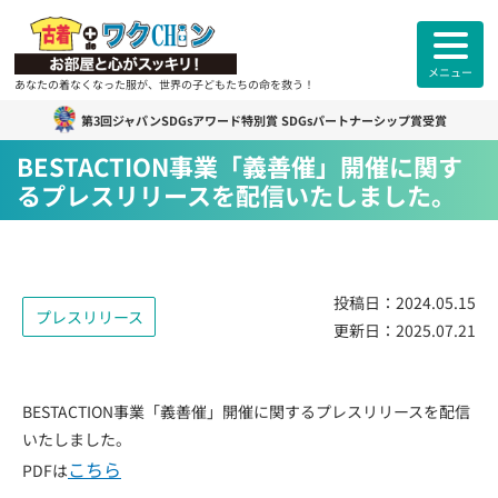
メニュー
あなたの着なくなった服が、世界の子どもたちの命を救う！
第3回ジャパンSDGsアワード特別賞 SDGsパートナーシップ賞受賞
古着deワクチン
について
BESTACTION事業「義善催」開催に関す
るプレスリリースを配信いたしました。
各拠点紹介
カンボジアスタッフ紹介
投稿日：
2024.05.15
プレスリリース
更新日：
2025.07.21
古着deワクチンセンター紹介
よくあるご質問
ご利用者様
のお声
BESTACTION事業「義善催」開催に関するプレスリリースを配信
いたしました。
こちら
PDFは
お知らせ
活動報告