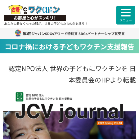
メニュー
あなたの着なくなった服が、世界の子どもたちの命を救う！
第3回ジャパンSDGsアワード特別賞 SDGsパートナーシップ賞受賞
古着deワクチン
について
コロナ禍における子どもワクチン支援報告
各拠点紹介
認定NPO法人 世界の子どもにワクチンを 日
カンボジアスタッフ紹介
本委員会のHPより転載
古着deワクチンセンター紹介
よくあるご質問
ご利用者様
のお声
お知らせ
活動報告